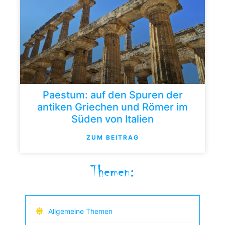
Paestum: auf den Spuren der
antiken Griechen und Römer im
Süden von Italien
ZUM BEITRAG
Themen:
Allgemeine Themen