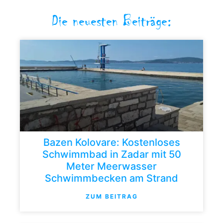
Die neuesten Beiträge:
Bazen Kolovare: Kostenloses
Schwimmbad in Zadar mit 50
Meter Meerwasser
Schwimmbecken am Strand
ZUM BEITRAG