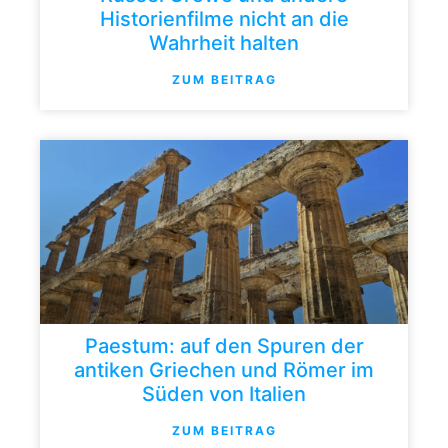
Historienfilme nicht an die
Wahrheit halten
ZUM BEITRAG
Paestum: auf den Spuren der
antiken Griechen und Römer im
Süden von Italien
ZUM BEITRAG