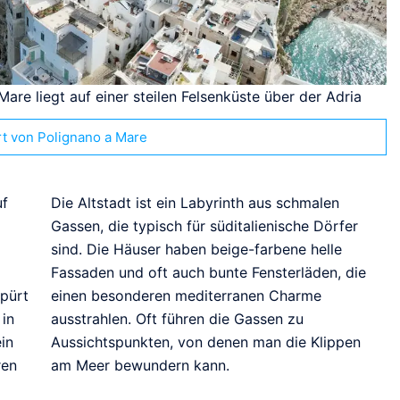
are liegt auf einer steilen Felsenküste über der Adria
t von Polignano a Mare
uf
Die Altstadt ist ein Labyrinth aus schmalen
Gassen, die typisch für süditalienische Dörfer
sind. Die Häuser haben beige-farbene helle
Fassaden und oft auch bunte Fensterläden, die
spürt
einen besonderen mediterranen Charme
in
ausstrahlen. Oft führen die Gassen zu
ein
Aussichtspunkten, von denen man die Klippen
ren
am Meer bewundern kann.