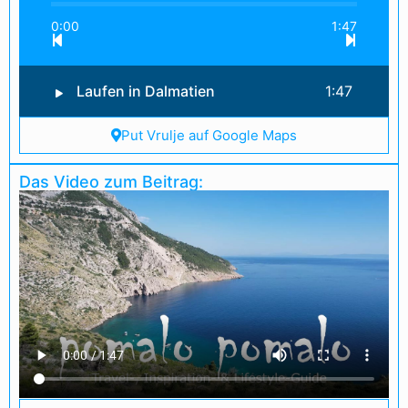
0:00
1:47
Laufen in Dalmatien
1:47
Put Vrulje auf Google Maps
Das Video zum Beitrag: