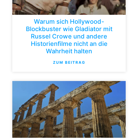
Warum sich Hollywood-
Blockbuster wie Gladiator mit
Russel Crowe und andere
Historienfilme nicht an die
Wahrheit halten
ZUM BEITRAG