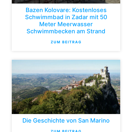
Bazen Kolovare: Kostenloses
Schwimmbad in Zadar mit 50
Meter Meerwasser
Schwimmbecken am Strand
ZUM BEITRAG
Die Geschichte von San Marino
ZUM BEITRAG