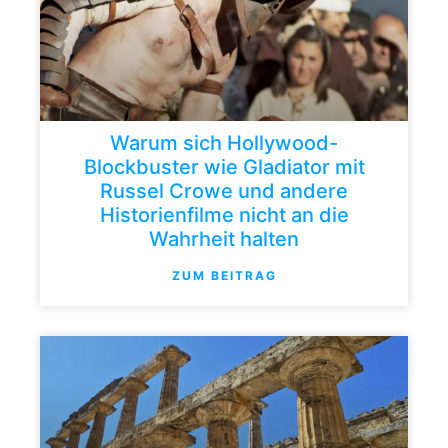
Warum sich Hollywood-
Blockbuster wie Gladiator mit
Russel Crowe und andere
Historienfilme nicht an die
Wahrheit halten
ZUM BEITRAG