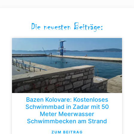
Die neuesten Beiträge:
Bazen Kolovare: Kostenloses
Schwimmbad in Zadar mit 50
Meter Meerwasser
Schwimmbecken am Strand
ZUM BEITRAG