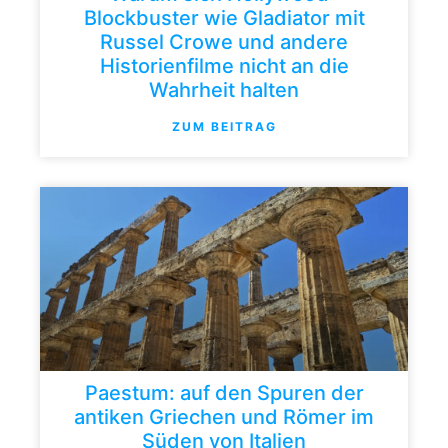
Blockbuster wie Gladiator mit
Russel Crowe und andere
Historienfilme nicht an die
Wahrheit halten
ZUM BEITRAG
Paestum: auf den Spuren der
antiken Griechen und Römer im
Süden von Italien