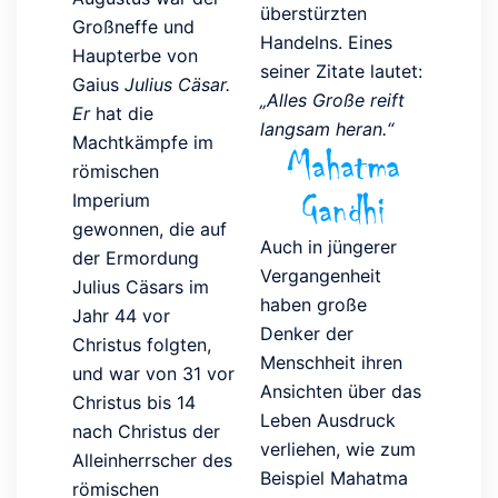
überstürzten
Großneffe und
Handelns. Eines
Haupterbe von
seiner Zitate lautet:
Gaius
Julius Cäsar.
„Alles Große reift
Er
hat die
langsam heran.“
Machtkämpfe im
Mahatma
römischen
Gandhi
Imperium
gewonnen, die auf
Auch in jüngerer
der Ermordung
Vergangenheit
Julius Cäsars im
haben große
Jahr 44 vor
Denker der
Christus folgten,
Menschheit ihren
und war von 31 vor
Ansichten über das
Christus bis 14
Leben Ausdruck
nach Christus der
verliehen, wie zum
Alleinherrscher des
Beispiel Mahatma
römischen