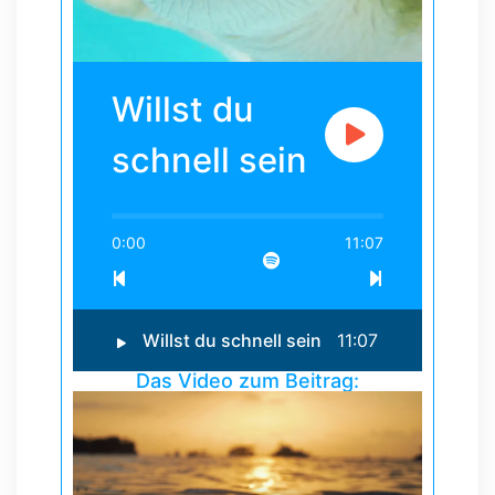
Willst du
schnell sein
0:00
11:07
Willst du schnell sein
11:07
Das Video zum Beitrag: