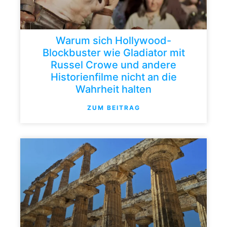
Warum sich Hollywood-
Blockbuster wie Gladiator mit
Russel Crowe und andere
Historienfilme nicht an die
Wahrheit halten
ZUM BEITRAG