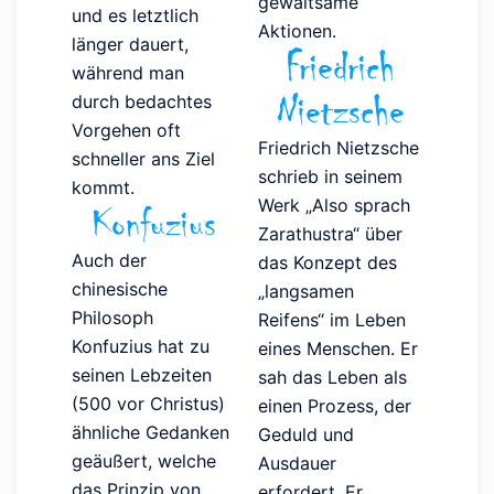
gewaltsame
und es letztlich
Aktionen.
länger dauert,
Friedrich
während man
Nietzsche
durch bedachtes
Vorgehen oft
Friedrich Nietzsche
schneller ans Ziel
schrieb in seinem
kommt.
Werk „Also sprach
Konfuzius
Zarathustra“ über
Auch der
das Konzept des
chinesische
„langsamen
Philosoph
Reifens“ im Leben
Konfuzius hat zu
eines Menschen. Er
seinen Lebzeiten
sah das Leben als
(500 vor Christus)
einen Prozess, der
ähnliche Gedanken
Geduld und
geäußert, welche
Ausdauer
das Prinzip von
erfordert. Er