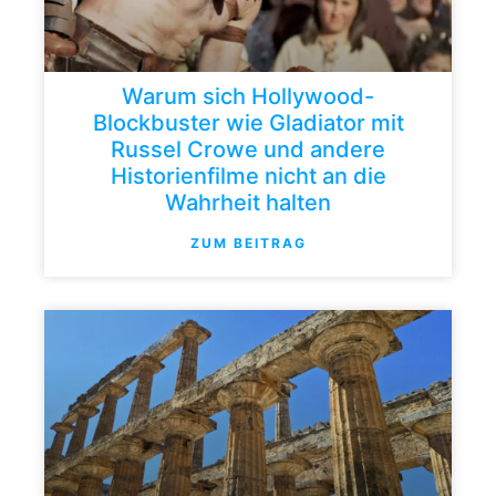
Warum sich Hollywood-
Blockbuster wie Gladiator mit
Russel Crowe und andere
Historienfilme nicht an die
Wahrheit halten
ZUM BEITRAG